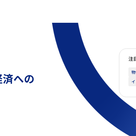
注
物
経済への
イ