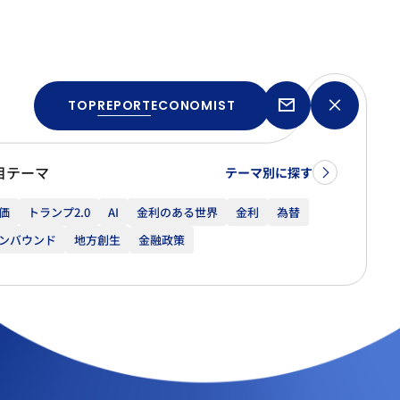
TOP
REPORT
ECONOMIST
目テーマ
テーマ別に探す
価
トランプ2.0
AI
金利のある世界
金利
為替
ンバウンド
地方創生
金融政策