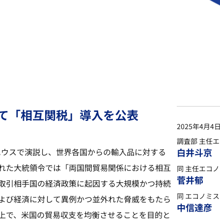
て「相互関税」導入を公表
2025年4月4
調査部 主任
トハウスで演説し、世界各国からの輸入品に対する
白井斗京
れた大統領令では「両国間貿易関係における相互
同 主任エコ
菅井郁
取引相手国の経済政策に起因する大規模かつ持続
同 エコノミ
よび経済に対して異例かつ並外れた脅威をもたら
中信達彦
上で、米国の貿易収支を均衡させることを目的と