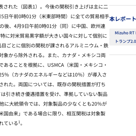
表された（図表1）。今後の関税引き上げは主に二
5日午前0時01分（米東部時間）に全ての貿易相手
本レポー
の後、4月9日午前0時01分（同）に中国、欧州連
Mizuho RT
の特に対米貿易黒字額が大きい国々に対して個別に
トランプ2.
品目ごとに個別の関税が課されるアルミニウム・鉄
対象から除外される。また、カナダ・メキシコ両
あることを根拠に、USMCA（米国・メキシコ・
5％（カナダのエネルギーなどは10％）が導入さ
された。両国については、既存の関税措置が打ち
ては引き続き優遇措置を受け、準拠していない製品
他に大統領令では、対象製品の少なくとも20％が
米国由来」である場合に限り、相互関税は対象製
1
れている
。