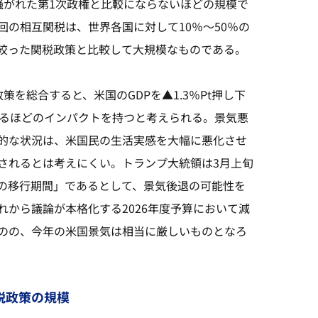
騒がれた第1次政権と比較にならないほどの規模で
の相互関税は、世界各国に対して10％～50％の
絞った関税政策と比較して大規模なものである。
を総合すると、米国のGDPを▲1.3％Pt押し下
上げるほどのインパクトを持つと考えられる。景気悪
的な状況は、米国民の生活実感を大幅に悪化させ
されるとは考えにくい。トランプ大統領は3月上旬
の移行期間」であるとして、景気後退の可能性を
から議論が本格化する2026年度予算において減
のの、今年の米国景気は相当に厳しいものとなろ
関税政策の規模