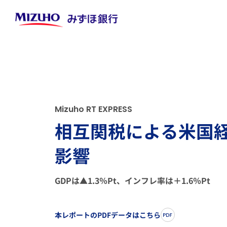
M
i
z
u
h
o
R
T
E
X
P
R
E
S
S
相互関税による米国
影響
GDPは▲1.3％Pt、インフレ率は＋1.6％Pt
本レポートのPDFデータはこちら