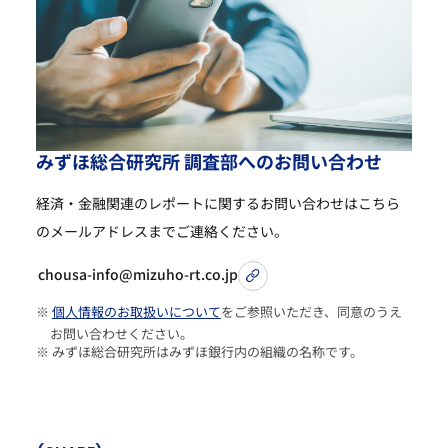
み
ず
ほ
総
合
研
究
所
調
査
部
へ
の
お
問
い
合
わ
せ
経済・金融関連のレポートに関するお問い合わせは
こちら
のメールアドレスまでご連絡ください。
chousa-info@mizuho-rt.co.jp
※
個人情報のお取扱いについて
をご参照いただき、同意のうえ
お問い合わせください。
※ みずほ総合研究所はみずほ銀行内の組織の名称です。