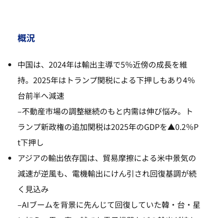
概況
中国は、2024年は輸出主導で5％近傍の成長を維
持。2025年はトランプ関税による下押しもあり4％
台前半へ減速
–
不動産市場の調整継続のもと内需は伸び悩み。ト
ランプ新政権の追加関税は2025年のGDPを▲0.2％P
t下押し
アジアの輸出依存国は、貿易摩擦による米中景気の
減速が逆風も、電機輸出にけん引され回復基調が続
く見込み
–
AIブームを背景に先んじて回復していた韓・台・星