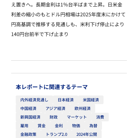
え置きへ。長期金利は1％台半ばまで上昇。日米金
利差の縮小のもとドル円相場は2025年度末にかけて
円高基調で推移する見通しも、米利下げ停止により
140円台前半で下げ止まり
本レポートに関連するテーマ
内外経済見通し
日本経済
米国経済
中国経済
アジア経済
欧州経済
新興国経済
財政
マーケット
消費
雇用
賃金
金利
物価
為替
金融政策
トランプ2.0
2024年公開