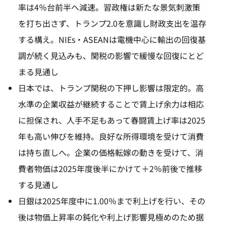
率は4％台前半へ減速。習政権は新たな景気刺激策
を打ち出さず、トランプ2.0を意識し財政支出を温存
する構え。NIEs・ASEANは電機中心に輸出の回復基
調が続く見込みも、関税の影響で緩慢な回復にとど
まる見通し
日本では、トランプ関税の下押し影響は限定的。高
水準の企業収益が継続することで賃上げ余力は相応
に担保され、人手不足もあって春闘賃上げ率は2025
年も高い伸びを維持。良好な所得環境を受けて消費
は持ち直しへ。企業の価格転嫁の動きを受けて、消
費者物価は2025年度後半にかけて＋2％前後で推移
する見通し
日銀は2025年度中に1.00％まで利上げを行い、その
後は物価上昇率の鈍化や利上げ影響見極めのため据