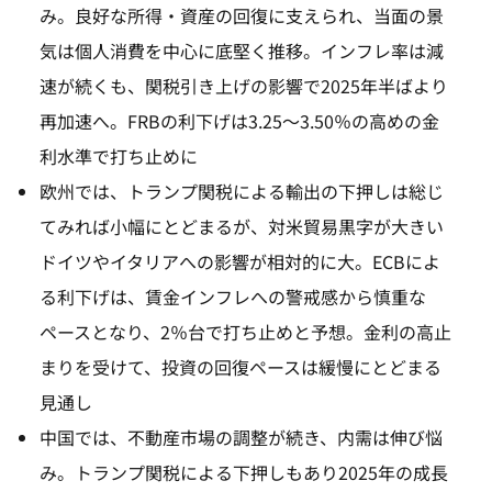
み。良好な所得・資産の回復に支えられ、当面の景
気は個人消費を中心に底堅く推移。インフレ率は減
速が続くも、関税引き上げの影響で2025年半ばより
再加速へ。FRBの利下げは3.25～3.50％の高めの金
利水準で打ち止めに
欧州では、トランプ関税による輸出の下押しは総じ
てみれば小幅にとどまるが、対米貿易黒字が大きい
ドイツやイタリアへの影響が相対的に大。ECBによ
る利下げは、賃金インフレへの警戒感から慎重な
ペースとなり、2％台で打ち止めと予想。金利の高止
まりを受けて、投資の回復ペースは緩慢にとどまる
見通し
中国では、不動産市場の調整が続き、内需は伸び悩
み。トランプ関税による下押しもあり2025年の成長