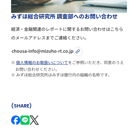
み
ず
ほ
総
合
研
究
所
調
査
部
へ
の
お
問
い
合
わ
せ
経済・金融関連のレポートに関するお問い合わせは
こちら
のメールアドレスまでご連絡ください。
chousa-info@mizuho-rt.co.jp
※
個人情報のお取扱いについて
をご参照いただき、同意のうえ
お問い合わせください。
※ みずほ総合研究所はみずほ銀行内の組織の名称です。
(SHARE)