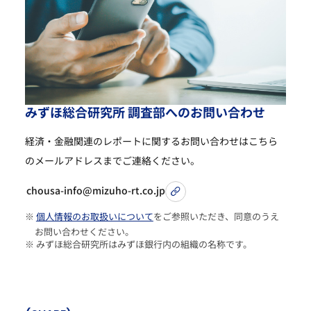
み
ず
ほ
総
合
研
究
所
調
査
部
へ
の
お
問
い
合
わ
せ
経済・金融関連のレポートに関するお問い合わせは
こちら
のメールアドレスまでご連絡ください。
chousa-info@mizuho-rt.co.jp
※
個人情報のお取扱いについて
をご参照いただき、同意のうえ
お問い合わせください。
※ みずほ総合研究所はみずほ銀行内の組織の名称です。