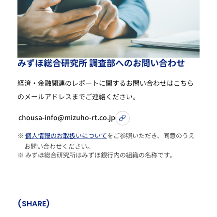
み
ず
ほ
総
合
研
究
所
調
査
部
へ
の
お
問
い
合
わ
せ
経済・金融関連のレポートに関するお問い合わせは
こちら
のメールアドレスまでご連絡ください。
chousa-info@mizuho-rt.co.jp
※
個人情報のお取扱いについて
をご参照いただき、同意のうえ
お問い合わせください。
※ みずほ総合研究所はみずほ銀行内の組織の名称です。
(SHARE)