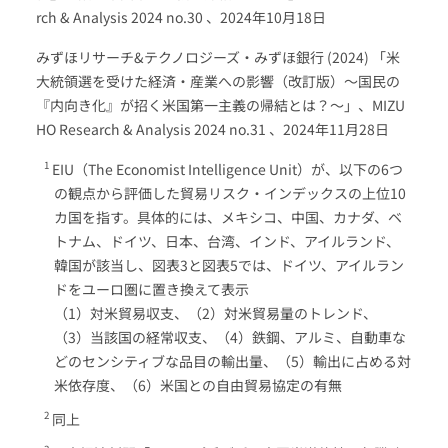
rch & Analysis 2024 no.30 、2024年10月18日
みずほリサーチ&テクノロジーズ・みずほ銀行 (2024) 「米
大統領選を受けた経済・産業への影響（改訂版）～国民の
『内向き化』が招く米国第一主義の帰結とは？～」、MIZU
HO Research & Analysis 2024 no.31 、2024年11月28日
EIU（The Economist Intelligence Unit）が、以下の6つ
の観点から評価した貿易リスク・インデックスの上位10
カ国を指す。具体的には、メキシコ、中国、カナダ、ベ
トナム、ドイツ、日本、台湾、インド、アイルランド、
韓国が該当し、図表3と図表5では、ドイツ、アイルラン
ドをユーロ圏に置き換えて表示
（1）対米貿易収支、（2）対米貿易量のトレンド、
（3）当該国の経常収支、（4）鉄鋼、アルミ、自動車な
どのセンシティブな品目の輸出量、（5）輸出に占める対
米依存度、（6）米国との自由貿易協定の有無
同上