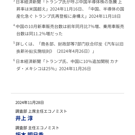
日本経済新聞「トランプ氏が呼ぶ中国半導体株の急騰 上
昇率は米国超え」2024年11月16日、「中国、半導体の国
産化急ぐ トランプ氏再登板に身構え」2024年11月18日
中国の10月新車販売台数は前年同月比7％増、乗用車販売
台数は同11.2％増だった
詳しくは、「商务部、财政部等7部门联合印发《汽车以旧
换新补贴实施细则》（2024年4月26日）」
日本経済新聞「トランプ氏、中国に10％追加関税 カナ
ダ・メキシコは25％」2024年11月26日
2024年11月28日
調査部 上席主任エコノミスト
井上 淳
調査部 主任エコノミスト
坂本 明日香