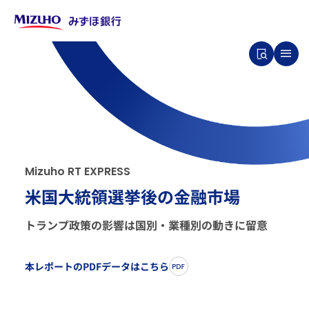
M
i
z
u
h
o
R
T
E
X
P
R
E
S
S
米国大統領選挙後の金融市場
トランプ政策の影響は国別・業種別の動きに留意
本レポートのPDFデータはこちら