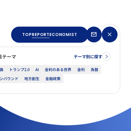
TOP
REPORT
ECONOMIST
目テーマ
テーマ別に探す
価
トランプ2.0
AI
金利のある世界
金利
為替
ンバウンド
地方創生
金融政策