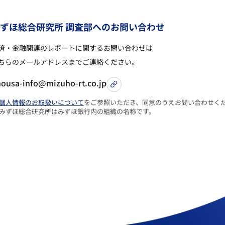
み
ず
ほ
総
合
研
究
所
調
査
部
へ
の
お
問
い
合
わ
せ
済・金融関連のレポートに関するお問い合わせは
ちらのメールアドレスまでご連絡ください。
housa-info@mizuho-rt.co.jp
個人情報のお取扱いについて
をご参照いただき、同意のうえお問い合わせく
 みずほ総合研究所はみずほ銀行内の組織の名称です。