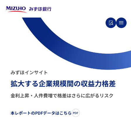
み
ず
ほ
イ
ン
サ
イ
ト
拡大する企業規模間の収益力格差
金利上昇・人件費増で格差はさらに広がるリスク
本レポートのPDFデータはこちら