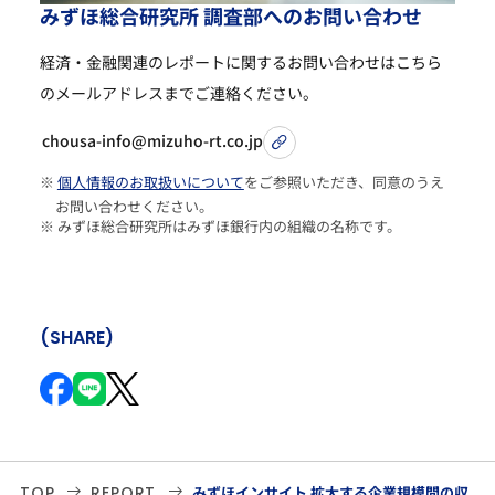
み
ず
ほ
総
合
研
究
所
調
査
部
へ
の
お
問
い
合
わ
せ
経済・金融関連のレポートに関するお問い合わせは
こちら
のメールアドレスまでご連絡ください。
chousa-info@mizuho-rt.co.jp
※
個人情報のお取扱いについて
をご参照いただき、同意のうえ
お問い合わせください。
※ みずほ総合研究所はみずほ銀行内の組織の名称です。
(SHARE)
TOP
REPORT
みずほインサイト 拡大する企業規模間の収