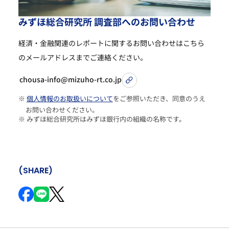
み
ず
ほ
総
合
研
究
所
調
査
部
へ
の
お
問
い
合
わ
せ
経済・金融関連のレポートに関するお問い合わせは
こちら
のメールアドレスまでご連絡ください。
chousa-info@mizuho-rt.co.jp
※
個人情報のお取扱いについて
をご参照いただき、同意のうえ
お問い合わせください。
※ みずほ総合研究所はみずほ銀行内の組織の名称です。
(SHARE)