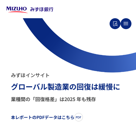
み
ず
ほ
イ
ン
サ
イ
ト
グローバル製造業の回復は緩慢に
業種間の「回復格差」は2025 年も残存
本レポートのPDFデータはこちら