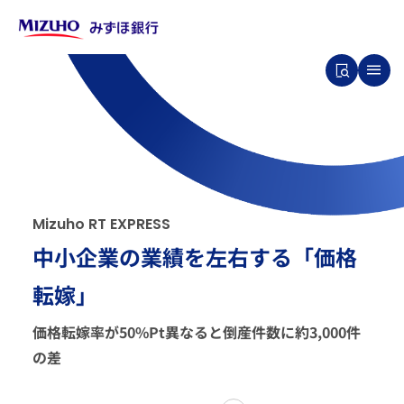
M
i
z
u
h
o
R
T
E
X
P
R
E
S
S
中小企業の業績を左右する「価格
転嫁」
価格転嫁率が50%Pt異なると倒産件数に約3,000件
の差