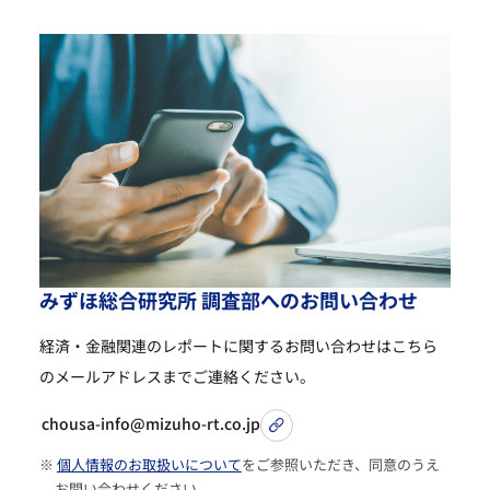
み
ず
ほ
総
合
研
究
所
調
査
部
へ
の
お
問
い
合
わ
せ
経済・金融関連のレポートに関するお問い合わせは
こちら
のメールアドレスまでご連絡ください。
chousa-info@mizuho-rt.co.jp
※
個人情報のお取扱いについて
をご参照いただき、同意のうえ
お問い合わせください。