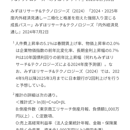
みずほリサーチ&テクノロジーズ（2024）「2024・2025年
度内外経済見通しー二極化と格差を抱えた強弱入り混じる
成長パスー」みずほリサーチ&テクノロジーズ『内外経済見
通し』2024年7月2日
人件費上昇率の5.1%は春闘賃上げ率、物価上昇率の2.0%
は企業物価指数の前年比変化率、長期金利上昇幅の0.7%
Ptは10年国債利回りの前年比上昇幅（何れもみずほリ
サーチ&テクノロジーズによる2024年度予測値）。な
お、みずほリサーチ&テクノロジーズ（2024）では、202
4年9月以降2025年3月までに日本銀行が2回利上げを行う
と予想している。
推計の詳細は次の通り。
＜推計式＞ ln⁡(B)=C+αO+βL
B:倒産件数（東京商工リサーチ倒産月報、負債額1,000万
円以上）、C:定数項、
O:売上高経常利益率（法人企業統計年報、金融・保険業
を除く全産業、資本金1,000万円以上1億円未満）、