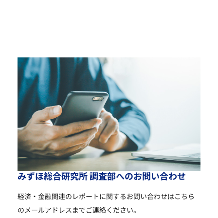
み
ず
ほ
総
合
研
究
所
調
査
部
へ
の
お
問
い
合
わ
せ
経済・金融関連のレポートに関するお問い合わせは
こちら
のメールアドレスまでご連絡ください。