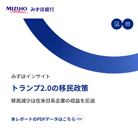
み
ず
ほ
イ
ン
サ
イ
ト
トランプ2.0の移民政策
移民減少は在米日系企業の収益を圧迫
本レポートのPDFデータはこちら