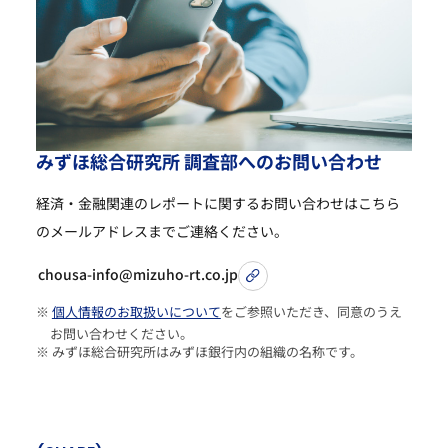
み
ず
ほ
総
合
研
究
所
調
査
部
へ
の
お
問
い
合
わ
せ
経済・金融関連のレポートに関するお問い合わせは
こちら
のメールアドレスまでご連絡ください。
chousa-info@mizuho-rt.co.jp
※
個人情報のお取扱いについて
をご参照いただき、同意のうえ
お問い合わせください。
※ みずほ総合研究所はみずほ銀行内の組織の名称です。