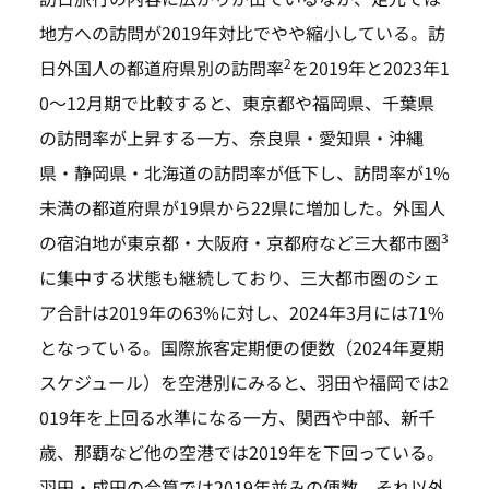
地方への訪問が2019年対比でやや縮小している。訪
2
日外国人の都道府県別の訪問率
を2019年と2023年1
0～12月期で比較すると、東京都や福岡県、千葉県
の訪問率が上昇する一方、奈良県・愛知県・沖縄
県・静岡県・北海道の訪問率が低下し、訪問率が1%
未満の都道府県が19県から22県に増加した。外国人
3
の宿泊地が東京都・大阪府・京都府など三大都市圏
に集中する状態も継続しており、三大都市圏のシェ
ア合計は2019年の63%に対し、2024年3月には71%
となっている。国際旅客定期便の便数（2024年夏期
スケジュール）を空港別にみると、羽田や福岡では2
019年を上回る水準になる一方、関西や中部、新千
歳、那覇など他の空港では2019年を下回っている。
羽田・成田の合算では2019年並みの便数、それ以外