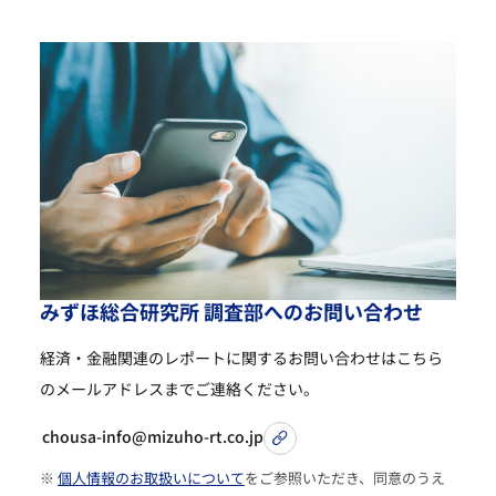
み
ず
ほ
総
合
研
究
所
調
査
部
へ
の
お
問
い
合
わ
せ
経済・金融関連のレポートに関するお問い合わせは
こちら
のメールアドレスまでご連絡ください。
chousa-info@mizuho-rt.co.jp
※
個人情報のお取扱いについて
をご参照いただき、同意のうえ