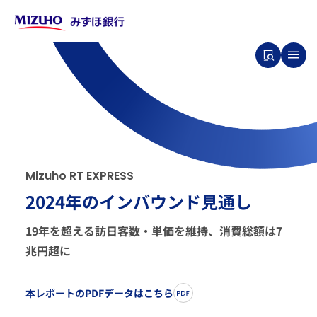
M
i
z
u
h
o
R
T
E
X
P
R
E
S
S
2024年のインバウンド見通し
19年を超える訪日客数・単価を維持、消費総額は7
兆円超に
本レポートのPDFデータはこちら