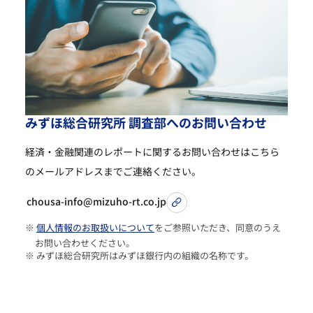
み
ず
ほ
総
合
研
究
所
調
査
部
へ
の
お
問
い
合
わ
せ
経済・金融関連のレポートに関するお問い合わせは
こちら
のメールアドレスまでご連絡ください。
chousa-info@mizuho-rt.co.jp
※
個人情報のお取扱いについて
をご参照いただき、同意のうえ
お問い合わせください。
※ みずほ総合研究所はみずほ銀行内の組織の名称です。