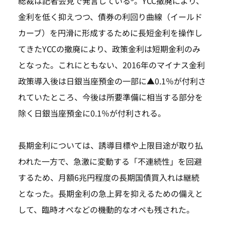
総裁は記者会見で発言している
。YCC撤廃により、
金利を低く抑えつつ、債券の利回り曲線（イールド
カーブ）を円滑に形成するために長短金利を操作し
てきたYCCの撤廃により、政策金利は短期金利のみ
となった。これにともない、2016年のマイナス金利
政策導入後は日銀当座預金の一部に▲0.1％が付利さ
れていたところ、今後は所要準備に相当する部分を
除く日銀当座預金に0.1％が付利される。
長期金利については、誘導目標や上限目途が取り払
われた一方で、急激に変動する「不連続性」を回避
するため、月額6兆円程度の長期国債買入れは継続
となった。長期金利の急上昇を抑えるための備えと
して、臨時オペなどの機動的なオペも残された。