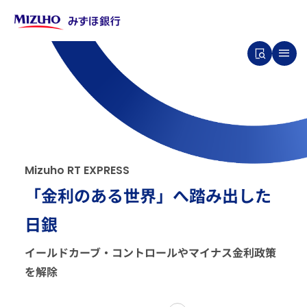
M
i
z
u
h
o
R
T
E
X
P
R
E
S
S
「金利のある世界」へ踏み出した
日銀
イールドカーブ・コントロールやマイナス金利政策
を解除