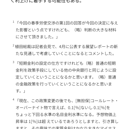
く利上げに着手する可能性もある。
「今回の春季労使交渉の第1回の回答が今回の決定に与え
た影響という点ですけれども、（略）判断の大きな材料
にさせて頂きました。」
植田総裁は記者会見で、4月に公表する展望レポートの新
たな見通しで考慮していくことになるとコメントした。
「短期金利の設定の仕方ですけれども（略）普通の短期
金利を政策手段にしている他の中央銀行と同じように設
定していくということになるかと思います。（略）普通
の金融政策を行っていくということになるかと思いま
す。」
「現在、この政策変更の後でも、[無担保]コールレート・
オーバーナイト物で言えば、0.1[％]ないし 0.1[％]を
ちょっと下回る水準の名目金利水準になる。予想物価上
昇率は 1[％]は超 えているであろうとしますと、引き算し
ますと、その意味での実質金利はかなり大きなマイナス