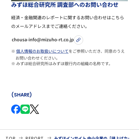
み
ず
ほ
総
合
研
究
所
調
査
部
へ
の
お
問
い
合
わ
せ
経済・金融関連のレポートに関するお問い合わせは
こちら
のメールアドレスまでご連絡ください。
chousa-info@mizuho-rt.co.jp
※
個人情報のお取扱いについて
をご参照いただき、同意のうえ
お問い合わせください。
※ みずほ総合研究所はみずほ銀行内の組織の名称です。
(SHARE)
TOP
REPORT
みずほインサイト 中小企業の「値上げ力」