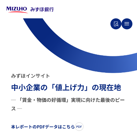
み
ず
ほ
イ
ン
サ
イ
ト
中小企業の「値上げ力」の現在地
─ 「賃金・物価の好循環」実現に向けた最後のピー
ス ─
本レポートのPDFデータはこちら