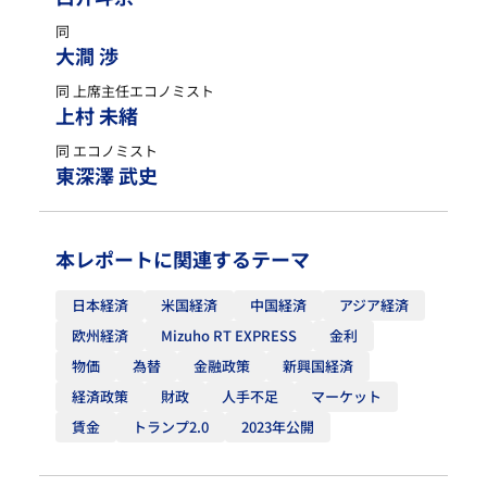
同
大澗 渉
同 上席主任エコノミスト
上村 未緒
同 エコノミスト
東深澤 武史
本レポートに関連するテーマ
日本経済
米国経済
中国経済
アジア経済
欧州経済
Mizuho RT EXPRESS
金利
物価
為替
金融政策
新興国経済
経済政策
財政
人手不足
マーケット
賃金
トランプ2.0
2023年公開