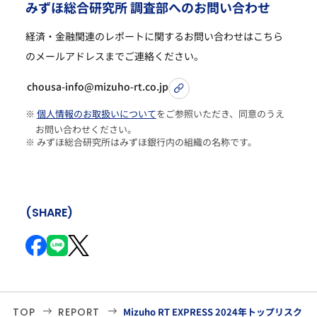
み
ず
ほ
総
合
研
究
所
調
査
部
へ
の
お
問
い
合
わ
せ
経済・金融関連のレポートに関するお問い合わせは
こちら
のメールアドレスまでご連絡ください。
chousa-info@mizuho-rt.co.jp
※
個人情報のお取扱いについて
をご参照いただき、同意のうえ
お問い合わせください。
※ みずほ総合研究所はみずほ銀行内の組織の名称です。
(SHARE)
TOP
REPORT
Mizuho RT EXPRESS 2024年トップリスク