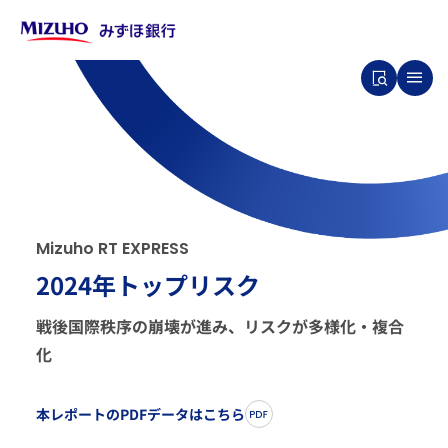
M
i
z
u
h
o
R
T
E
X
P
R
E
S
S
2024年トップリスク
戦後国際秩序の崩壊が進み、リスクが多様化・複合
化
本レポートのPDFデータはこちら