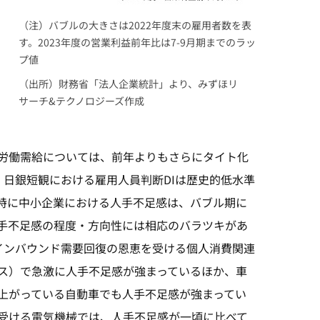
（注）バブルの大きさは2022年度末の雇用者数を表
す。2023年度の営業利益前年比は7-9月期までのラッ
プ値
（出所）財務省「法人企業統計」より、みずほリ
サーチ&テクノロジーズ作成
労働需給については、前年よりもさらにタイト化
、日銀短観における雇用人員判断DIは歴史的低水準
特に中小企業における人手不足感は、バブル期に
手不足感の程度・方向性には相応のバラツキがあ
インバウンド需要回復の恩恵を受ける個人消費関連
ス）で急激に人手不足感が強まっているほか、車
上がっている自動車でも人手不足感が強まってい
受ける電気機械では、人手不足感が一頃に比べて