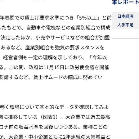
本レポー
日本経済
4年春闘での賃上げ要求水準につき「5％以上」と前
人手不足
したもとで、自動車や電機などの産業別組合で構成
を決定したほか、小売やサービスなどの組合が加盟
であるなど、産業別組合も強気の要求スタンスを
、経営者側も一定の理解を示しており、「今年以
。この間、政府は11月15日に政労使会議を開催
要請するなど、賃上げムードの醸成に努めてい
り巻く環境について基本的なデータを確認してみよ
調に推移している（図表1）。大企業では過去最高
ロナ前の収益水準を回復しつつある。業種ごとの
が、大企業・中小企業ともに2年連続の大幅増益と