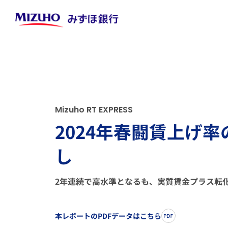
M
i
z
u
h
o
R
T
E
X
P
R
E
S
S
2024年春闘賃上げ率
し
2年連続で高水準となるも、実質賃金プラス転
本レポートのPDFデータはこちら