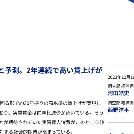
8％と予測。2年連続で高い賃上げが
2023年12月1
調査部 経済
河田皓史
上回る形で約30年振りの高水準の賃上げが実現し
調査部 経済
西野洋平
おり、実質賃金は前年比減少が続いている。そう
とが期待されていた実質個人消費がこのところ伸
に対する社会的期待が高まっている。