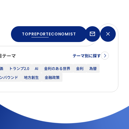
TOP
REPORT
ECONOMIST
目テーマ
テーマ別に探す
価
トランプ2.0
AI
金利のある世界
金利
為替
ンバウンド
地方創生
金融政策