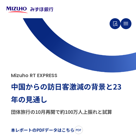
M
i
z
u
h
o
R
T
E
X
P
R
E
S
S
中国からの訪日客激減の背景と23
年の見通し
団体旅行の10月再開で約100万人上振れと試算
本レポートのPDFデータはこちら