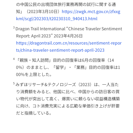
の中国公民の出境団体旅行業務再開の試行に関する通
知」（2023年3月10日）
https://zwgk.mct.gov.cn/zfxxg
kml/scgl/202303/t20230310_940413.html
Dragon Trail International “Chinese Traveler Sentiment
Report: April 2023” 2023年4月26日
https://dragontrail.com.cn/resources/sentiment-repor
ts/china-traveler-sentiment-report-april-2023
「親族・知人訪問」目的の回復率は6月の回復率（14
0%）のままとし、「留学」・「業務」目的の回復率は1
00%を上限とした。
みずほリサーチ&テクノロジーズ（2023）は、一人当た
り消費額をみると、他国に比べ、中国からの訪日客の買
い物代が突出して高く、爆買いに頼らない収益構造構築
に向け、コト消費充実による広範な単価引き上げが肝要
だと指摘している。