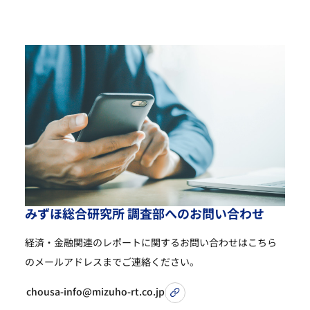
み
ず
ほ
総
合
研
究
所
調
査
部
へ
の
お
問
い
合
わ
せ
経済・金融関連のレポートに関するお問い合わせは
こちら
のメールアドレスまでご連絡ください。
chousa-info@mizuho-rt.co.jp