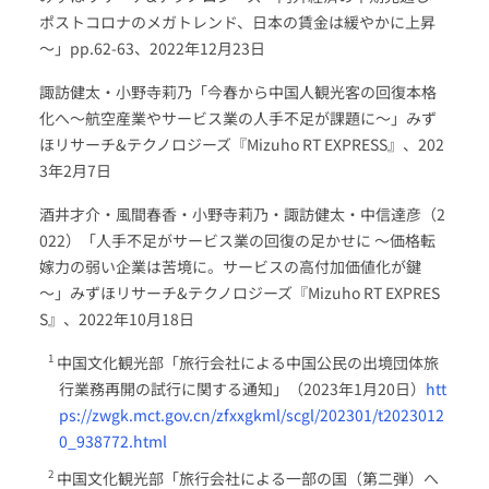
ポストコロナのメガトレンド、日本の賃金は緩やかに上昇
～」pp.62-63、2022年12月23日
諏訪健太・小野寺莉乃「今春から中国人観光客の回復本格
化へ～航空産業やサービス業の人手不足が課題に～」みず
ほリサーチ&テクノロジーズ『Mizuho RT EXPRESS』、202
3年2月7日
酒井才介・風間春香・小野寺莉乃・諏訪健太・中信達彦（2
022）「人手不足がサービス業の回復の足かせに ～価格転
嫁力の弱い企業は苦境に。サービスの高付加価値化が鍵
～」みずほリサーチ&テクノロジーズ『Mizuho RT EXPRES
S』、2022年10月18日
中国文化観光部「旅行会社による中国公民の出境団体旅
行業務再開の試行に関する通知」（2023年1月20日）
htt
ps://zwgk.mct.gov.cn/zfxxgkml/scgl/202301/t2023012
0_938772.html
中国文化観光部「旅行会社による一部の国（第二弾）へ