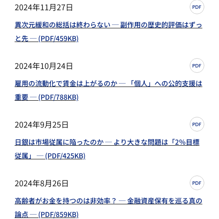
2024年11月27日
異次元緩和の総括は終わらない ─ 副作用の歴史的評価はずっ
と先 ─ (PDF/459KB)
2024年10月24日
雇用の流動化で賃金は上がるのか ─ 「個人」への公的支援は
重要 ─ (PDF/788KB)
2024年9月25日
日銀は市場従属に陥ったのか ─ より大きな問題は「2％目標
従属」 ─ (PDF/425KB)
2024年8月26日
高齢者がお金を持つのは非効率？ ─ 金融資産保有を巡る真の
論点 ─ (PDF/859KB)