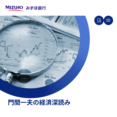
門
間
一
夫
の
経
済
深
読
み