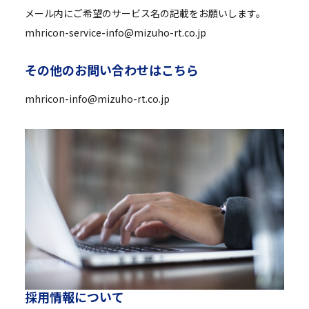
メール内にご希望のサービス名の記載をお願いします。
mhricon-service-info@mizuho-rt.co.jp
そ
の
他
の
お
問
い
合
わ
せ
は
こ
ち
ら
mhricon-info@mizuho-rt.co.jp
採
用
情
報
に
つ
い
て