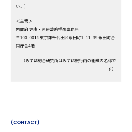
い。）
＜主管＞
内閣府 健康・医療戦略推進事務局
〒100–0014 東京都千代田区永田町1–11–39 永田町合
同庁舎4階
（みずほ総合研究所はみずほ銀行内の組織の名称で
す）
(
C
O
N
T
A
C
T
)