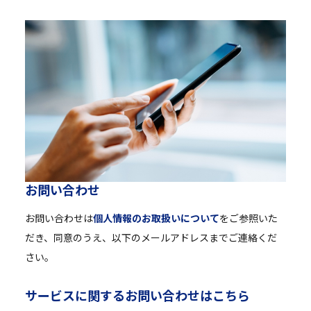
お
問
い
合
わ
せ
お問い合わせは
個人情報のお取扱いについて
をご参照いた
だき、同意のうえ、以下のメールアドレスまでご連絡くだ
さい。
サ
ー
ビ
ス
に
関
す
る
お
問
い
合
わ
せ
は
こ
ち
ら