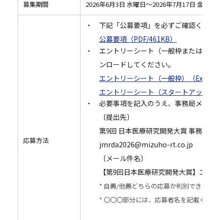
募集期間
2026年6月3日 水曜日～2026年7月17日 金曜日 
下記「公募要項」を必ずご確認くださ
公募要項（PDF/461KB）
エントリーシート（一般枠またはスタートア
ンロードしてください。
エントリーシート（一般枠）（Excel/3
エントリーシート（スタートアップ枠）（E
必要事項を記入のうえ、事務局メール
〔提出先〕
第9回 日本医療研究開発大賞 事務局
応募方法
jmrda2026@mizuho-rt.co.jp
〔メール件名〕
【第9回日本医療研究開発大賞】エント
* 自薦/他薦どちらの応募か判別できるよ
* 〇〇〇部分には、応募者名を記載くださ