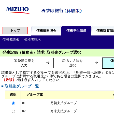
発生記録（債務者）請求_取引先グループ選択
① 決済口座を
② 入力方法を
③
⇒
⇒
入力
選択
請求先として指定するグループを選択の上、「明細一覧へ反映」ボタ
グループに所属する取引先が0件である場合は選択できません。
（必須）
欄は必ず入力してください。
■ 取引先グループ一覧
選択
グループID
01
月初支払グループ
02
月末支払グループ