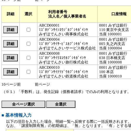
利用者番号
詳細
選択
口座情報
法人名／個人事業者名
ABCD00001
0001 みずほ銀行
ﾐｽﾞﾎﾃﾞﾝｻｲｼﾖｳｼﾞｶﾌﾞｼｷｶﾞｲｼﾔ
110 東京中央支店
みずほでんさい商事株式会社
当座 1000001
ABCD00004
0001 みずほ銀行
ﾐｽﾞﾎﾃﾞﾝｻｲｻｰﾋﾞｽｶﾌﾞｼｷｶﾞｲｼﾔ
005 丸之内支店
みずほでんさいサービス株式会社
当座 1000004
ABCD00008
0001 みずほ銀行
ﾐｽﾞﾎﾃﾞﾝｻｲﾘﾖｺｳｶﾌﾞｼｷｶﾞｲｼﾔ
038 日本橋支店
みずほでんさい旅行株式会社
当座 1000008
ABCD00010
0001 みずほ銀行
ﾐｽﾞﾎﾃﾞﾝｻｲﾃﾂﾄﾞｳｶﾌﾞｼｷｶﾞｲｼﾔ
100 本店
みずほでんさい鉄道株式会社
当座 1000010
10ページ前
前ページ
（※１）「手数料」は、発生記録（債務者請求）でのみの利用となります。
■ 基本情報入力
以下の項目を入力した場合、明細一覧へ反映する際に一括反映されます
なお、「譲渡制限有無」の初期値は、「無」となります。「有」とする