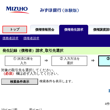
発生記録（債権者）請求_取引先選択
① 決済口座を
② 入力方法を
③
⇒
⇒
入力
選択
対象の取引先を選択してください。
（必須）
欄は必ず入力してください。
検索条件を表示します。
4件
10ページ前
前ページ