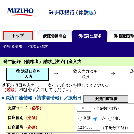
発生記録（債権者）請求_決済口座入力
① 決済口座を
② 入力方法を
③
⇒
⇒
入力
選択
以下の項目を入力し、「次へ」ボタンを押してください。
（必須）
欄は必ず入力してください。
■ 決済口座情報（請求者情報）／振出日
支店コード
（必須）
（半角数字3桁）
口座種別
（必須）
普通
当座
別段
口座番号
（必須）
（半角数字7桁）